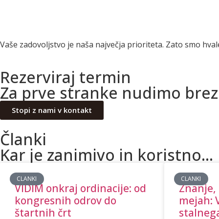
Vaše zadovoljstvo je naša največja prioriteta. Zato smo hva
Rezerviraj termin
Za prve stranke nudimo brez
Stopi z nami v kontakt
Članki
Kar je zanimivo in koristno...
CLANKI
CLANKI
VIDIM onkraj ordinacije: od
Znanje, 
kongresnih odrov do
mejah: 
štartnih črt
stalneg