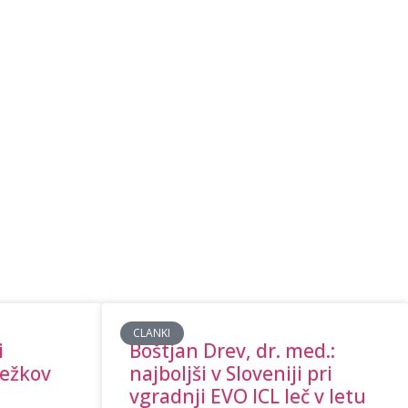
CLANKI
i
Boštjan Drev, dr. med.:
sežkov
najboljši v Sloveniji pri
vgradnji EVO ICL leč v letu