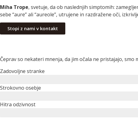
Miha Trope
, svetuje, da ob naslednjih simptomih: zamegljen
sebe “aure” ali “aureole”, utrujene in razdražene oči, izkri
Stopi z nami v kontakt
Čeprav so nekateri mnenja, da jim očala ne pristajajo, smo 
Zadovoljne stranke
Strokovno osebje
Hitra odzivnost