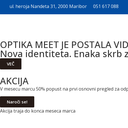
ul. heroja Nandeta 31, 2000 Maribor
051 617 088
OPTIKA MEET JE POSTALA VI
Nova identiteta. Enaka skrb z
VEČ
AKCIJA
V mesecu marcu 50% popust na prvi osnovni pregled za odp
Naroči se!
Akcija traja do konca meseca marca