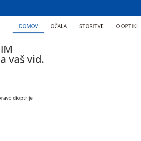
DOMOV
OČALA
STORITVE
O OPTIKI
DIM
a vaš vid.
ravo dioptrije