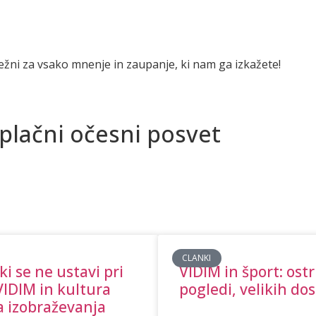
ležni za vsako mnenje in zaupanje, ki nam ga izkažete!
plačni očesni posvet
CLANKI
ki se ne ustavi pri
VIDIM in šport: ostr
VIDIM in kultura
pogledi, velikih do
a izobraževanja