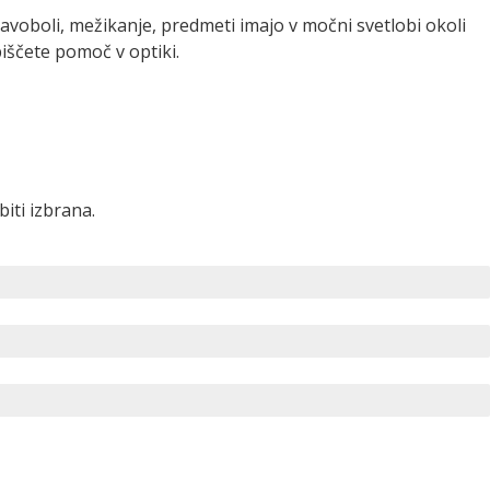
glavoboli, mežikanje, predmeti imajo v močni svetlobi okoli
biščete pomoč v optiki.
iti izbrana.