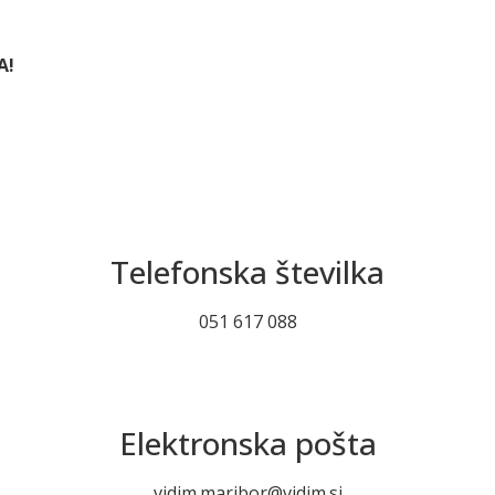
A!
Telefonska številka
051 617 088
Elektronska pošta
vidim.maribor@vidim.si