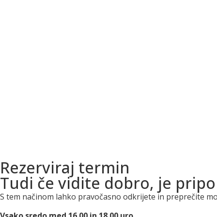
Rezerviraj termin
Tudi če vidite dobro, je pripo
S tem načinom lahko pravočasno odkrijete in preprečite more
Vsako sredo med 16.00 in 18.00 uro