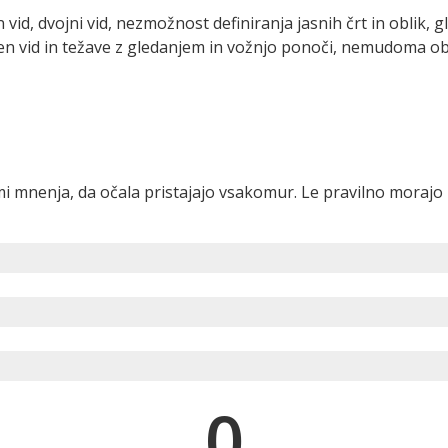
 vid, dvojni vid, nezmožnost definiranja jasnih črt in oblik, 
vljen vid in težave z gledanjem in vožnjo ponoči, nemudoma o
mi mnenja, da očala pristajajo vsakomur.
Le pravilno morajo b
0