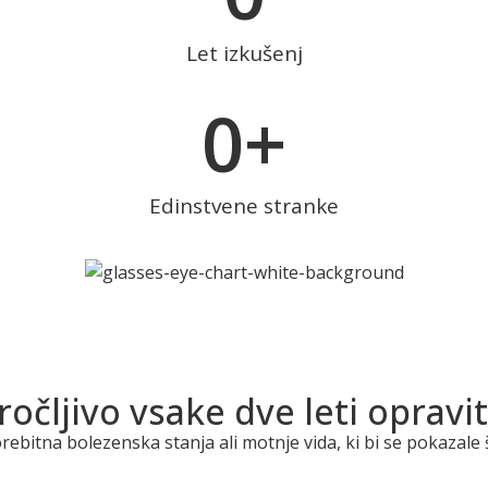
Let izkušenj
0
+
Edinstvene stranke
ročljivo vsake dve leti opravit
bitna bolezenska stanja ali motnje vida, ki bi se pokazale š