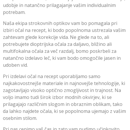
udobje in natančno prilagajanje vašim individualnim
potrebam.
Naša ekipa strokovnih optikov vam bo pomagala pri
izbiri očal na recept, ki bodo popolnoma ustrezala vašim
zahtevam glede korekcije vida. Ne glede na to, ali
potrebujete dioptrijska očala za daljavo, bližino ali
multifokalna očala za več razdalj, bomo poskrbeli za
natančno izdelavo leč, ki vam bodo omogočile jasen in
udoben vid.
Pri izdelavi očal na recept uporabljamo samo
najkakovostnejše materiale in najnovejše tehnologije, ki
zagotavljajo visoko optično zmogljivost in trajnost. Na
voljo imamo tudi širok izbor modnih okvirjev, ki se
prilagajajo različnim slogom in obraznim oblikam, tako
da lahko najdete očala, ki se popolnoma ujemajo z vašim
osebnim stilom.
Pri nas cenimo vaš čas in zato vam nudimo učinkovito