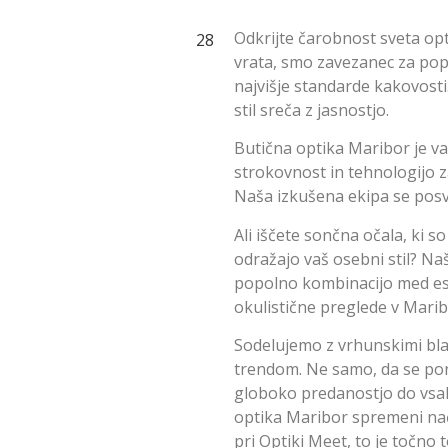
Odkrijte čarobnost sveta op
vrata, smo zavezanec za pop
najvišje standarde kakovost
stil sreča z jasnostjo.
Butična optika Maribor je va
strokovnost in tehnologijo 
Naša izkušena ekipa se posve
Ali iščete sončna očala, ki s
odražajo vaš osebni stil? Na
popolno kombinacijo med est
okulistične preglede v Maribo
Sodelujemo z vrhunskimi bl
trendom. Ne samo, da se po
globoko predanostjo do vsake
optika Maribor spremeni nači
pri Optiki Meet, to je točno t