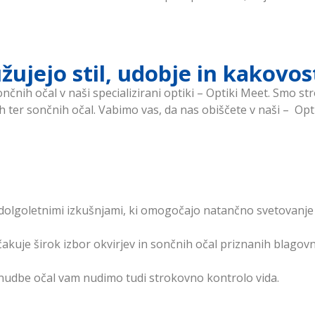
užujejo stil, udobje in kakovos
ončnih očal v naši specializirani optiki – Optiki Meet. Smo 
h ter sončnih očal. Vabimo vas, da nas obiščete v naši – Op
olgoletnimi izkušnjami, ki omogočajo natančno svetovanje pri
čakuje širok izbor okvirjev in sončnih očal priznanih blag
nudbe očal vam nudimo tudi strokovno kontrolo vida.