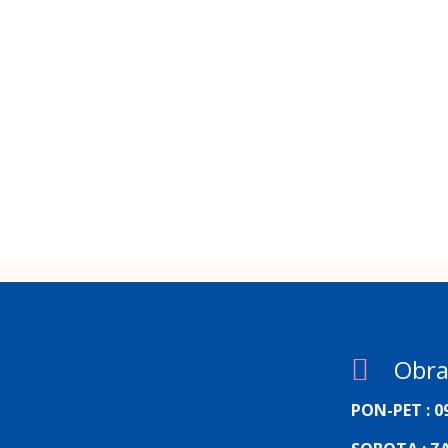
Obra
PON-PET : 09