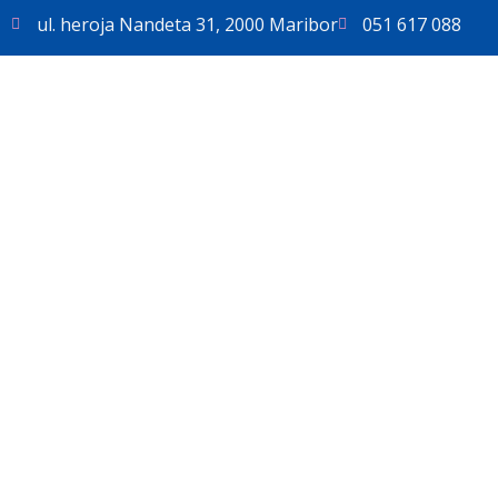
ul. heroja Nandeta 31, 2000 Maribor
051 617 088