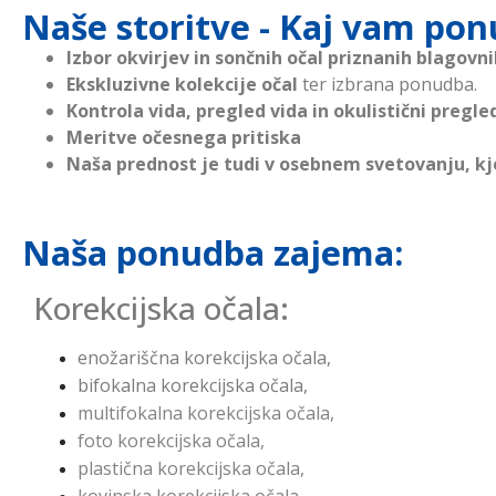
Naše storitve - Kaj vam po
Izbor okvirjev in sončnih očal priznanih blagov
Ekskluzivne kolekcije očal
ter izbrana ponudba.
Kontrola vida, pregled vida in okulistični pregle
Meritve očesnega pritiska
Naša prednost je tudi v osebnem svetovanju, kj
Naša ponudba zajema:
Korekcijska očala
:
enožariščna korekcijska očala,
bifokalna korekcijska očala,
multifokalna korekcijska očala,
foto korekcijska očala,
plastična korekcijska očala,
kovinska korekcijska očala