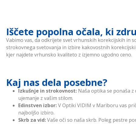
Iščete popolna očala, ki zdr
Vabimo vas, da odkrijete svet vrhunskih korekcijskih in s
strokovnega svetovanja in izbire kakovostnih korekcijski
kjer najdete vrhunsko kvaliteto z izjemno ugodno ceno.
Kaj nas dela posebne?
Izkušnje in strokovnost:
Naša optika se ponaša z d
ujemanje z vašim stilom.
Edinstven izbor:
V Optiki VIDIM v Mariboru vas pri
najboljšo izbiro.
Skrb za vid:
Vaše oči so naša skrb. Poleg pestre po