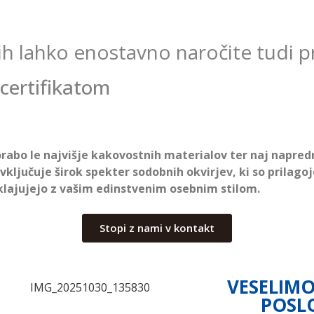
 jih lahko enostavno naročite tudi 
certifikatom
orabo le najvišje kakovostnih materialov ter naj napred
vključuje širok spekter sodobnih okvirjev, ki so prilag
klajujejo z vašim edinstvenim osebnim stilom.
Stopi z nami v kontakt
VESELIMO
POSLO