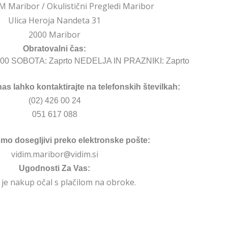
M Maribor / Okulistični Pregledi Maribor
Ulica Heroja Nandeta 31
2000 Maribor
Obratovalni čas:
:00 SOBOTA: Zaprto NEDELJA IN PRAZNIKI: Zaprto
nas lahko kontaktirajte na telefonskih številkah:
(02) 426 00 24
051 617 088
smo dosegljivi preko elektronske pošte:
vidim.maribor@vidim.si
Ugodnosti Za Vas:
je nakup očal s plačilom na obroke.