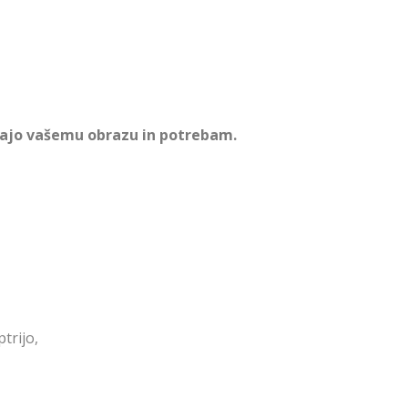
egajo vašemu obrazu in potrebam.
ptrijo
,