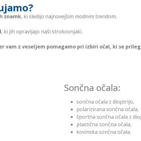
nujamo?
nih znamk
, ki sledijo najnovejšim modnim trendom.
d
, ki jih opravljajo naši strokovnjaki.
er vam z veseljem pomagamo pri izbiri očal, ki se pril
Sončna očala
:
sončna očala z dioptrijo
,
polarizirana sončna očala
,
športna sončna očala z dio
plastična sončna očala
,
kovinska sončna očala
.