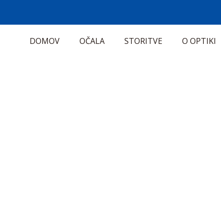
DOMOV
OČALA
STORITVE
O OPTIKI
O nas