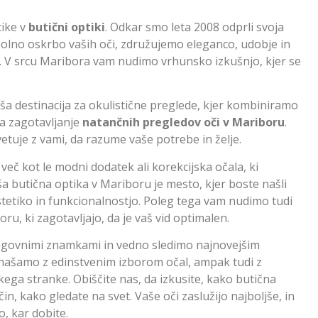
tike v
butični optiki
. Odkar smo leta 2008 odprli svoja
olno oskrbo vaših oči, združujemo eleganco, udobje in
i. V srcu Maribora vam nudimo vrhunsko izkušnjo, kjer se
ša destinacija za okulistične preglede, kjer kombiniramo
za zagotavljanje
natančnih pregledov oči v Mariboru
.
tuje z vami, da razume vaše potrebe in želje.
o več kot le modni dodatek ali korekcijska očala, ki
ša butična optika v Mariboru je mesto, kjer boste našli
etiko in funkcionalnostjo. Poleg tega vam nudimo tudi
ru, ki zagotavljajo, da je vaš vid optimalen.
agovnimi znamkami in vedno sledimo najnovejšim
našamo z edinstvenim izborom očal, ampak tudi z
ga stranke. Obiščite nas, da izkusite, kako butična
n, kako gledate na svet. Vaše oči zaslužijo najboljše, in
o, kar dobite.