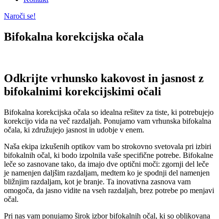
Naroči se!
Bifokalna korekcijska očala
Odkrijte vrhunsko kakovost in jasnost z
bifokalnimi korekcijskimi očali
Bifokalna korekcijska očala so idealna rešitev za tiste, ki potrebujejo
korekcijo vida na več razdaljah. Ponujamo vam vrhunska bifokalna
očala, ki združujejo jasnost in udobje v enem.
Naša ekipa izkušenih optikov vam bo strokovno svetovala pri izbiri
bifokalnih očal, ki bodo izpolnila vaše specifične potrebe. Bifokalne
leče so zasnovane tako, da imajo dve optični moči: zgornji del leče
je namenjen daljšim razdaljam, medtem ko je spodnji del namenjen
bližnjim razdaljam, kot je branje. Ta inovativna zasnova vam
omogoča, da jasno vidite na vseh razdaljah, brez potrebe po menjavi
očal.
Pri nas vam ponujamo širok izbor bifokalnih očal, ki so oblikovana