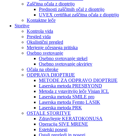
Zaščitna očala z dioptrijo
Prednosti zaščitnih očal z dioptrijo
UVEX certifikat zaščitna očala z dioptrijo
Kontaktne leče
Storitve
Kontrola vida
Pregled vida
Okulistični pregled
Merjenje očesnega pritiska
Osebno svetovanje
Osebno svetovanje stekel
Osebno svetovanje okvirjev
Očala na obroke
ODPRAVA DIOPTRIJE
METODE ZA ODPRAVO DIOPTRIJE
Laserska metoda PRESBYOND
Metoda z vstavitvijo leče Visian ICL
Laserska metoda SMILE pro
Laserska metoda Femto LASIK
Laserska metoda PRK
OSTALE STORITVE
Zdravljenje KERATOKONUSA
Operacija SIVE MRENE
Estetski posegi
Ostali pregledi in posegi