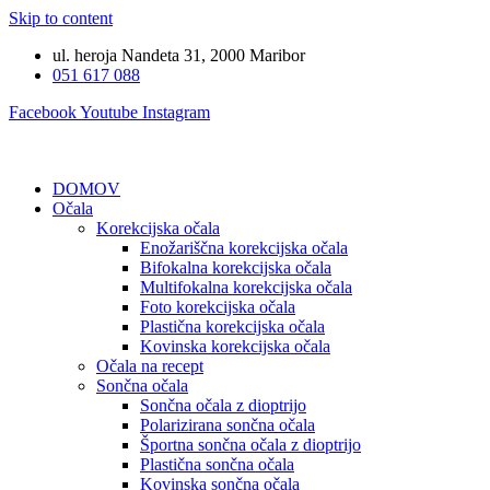
Skip to content
ul. heroja Nandeta 31, 2000 Maribor
051 617 088
Facebook
Youtube
Instagram
DOMOV
Očala
Korekcijska očala
Enožariščna korekcijska očala
Bifokalna korekcijska očala
Multifokalna korekcijska očala
Foto korekcijska očala
Plastična korekcijska očala
Kovinska korekcijska očala
Očala na recept
Sončna očala
Sončna očala z dioptrijo
Polarizirana sončna očala
Športna sončna očala z dioptrijo
Plastična sončna očala
Kovinska sončna očala