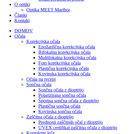
O optiki
Optika MEET Maribor
Članki
Kontakt
DOMOV
Očala
Korekcijska očala
Enožariščna korekcijska očala
Bifokalna korekcijska očala
Multifokalna korekcijska očala
Foto korekcijska očala
Plastična korekcijska očala
Kovinska korekcijska očala
Očala na recept
Sončna očala
Sončna očala z dioptrijo
Polarizirana sončna očala
Športna sončna očala z dioptrijo
Plastična sončna očala
Kovinska sončna očala
Zaščitna očala z dioptrijo
Prednosti zaščitnih očal z dioptrijo
UVEX certifikat zaščitna očala z dioptrijo
Kontaktne leče