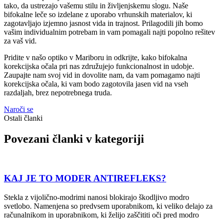
tako, da ustrezajo vašemu stilu in življenjskemu slogu. Naše
bifokalne leče so izdelane z uporabo vrhunskih materialov, ki
zagotavljajo izjemno jasnost vida in trajnost. Prilagodili jih bomo
vašim individualnim potrebam in vam pomagali najti popolno rešitev
za vaš vid.
Pridite v našo optiko v Mariboru in odkrijte, kako bifokalna
korekcijska očala pri nas združujejo funkcionalnost in udobje.
Zaupajte nam svoj vid in dovolite nam, da vam pomagamo najti
korekcijska očala, ki vam bodo zagotovila jasen vid na vseh
razdaljah, brez nepotrebnega truda.
Naroči se
Ostali članki
Povezani članki v kategoriji
KAJ JE TO MODER ANTIREFLEKS?
Stekla z vijolično-modrimi nanosi blokirajo škodljivo modro
svetlobo. Namenjena so predvsem uporabnikom, ki veliko delajo za
računalnikom in uporabnikom, ki želijo zaščititi oči pred modro