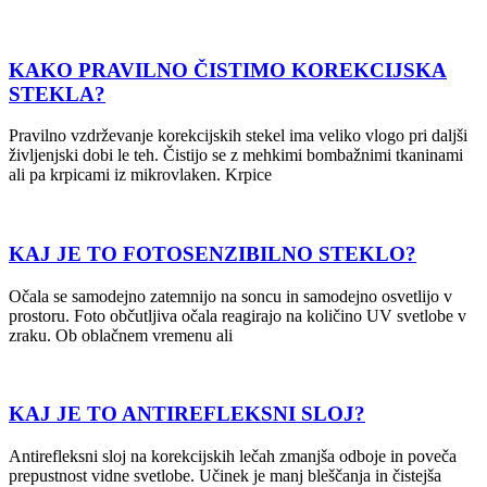
KAKO PRAVILNO ČISTIMO KOREKCIJSKA
STEKLA?
Pravilno vzdrževanje korekcijskih stekel ima veliko vlogo pri daljši
življenjski dobi le teh. Čistijo se z mehkimi bombažnimi tkaninami
ali pa krpicami iz mikrovlaken. Krpice
KAJ JE TO FOTOSENZIBILNO STEKLO?
Očala se samodejno zatemnijo na soncu in samodejno osvetlijo v
prostoru. Foto občutljiva očala reagirajo na količino UV svetlobe v
zraku. Ob oblačnem vremenu ali
KAJ JE TO ANTIREFLEKSNI SLOJ?
Antirefleksni sloj na korekcijskih lečah zmanjša odboje in poveča
prepustnost vidne svetlobe. Učinek je manj bleščanja in čistejša