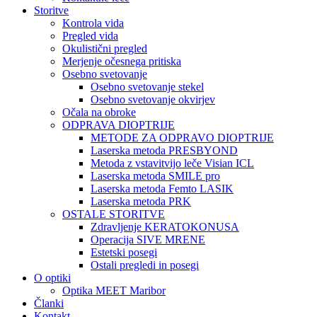
Storitve
Kontrola vida
Pregled vida
Okulistični pregled
Merjenje očesnega pritiska
Osebno svetovanje
Osebno svetovanje stekel
Osebno svetovanje okvirjev
Očala na obroke
ODPRAVA DIOPTRIJE
METODE ZA ODPRAVO DIOPTRIJE
Laserska metoda PRESBYOND
Metoda z vstavitvijo leče Visian ICL
Laserska metoda SMILE pro
Laserska metoda Femto LASIK
Laserska metoda PRK
OSTALE STORITVE
Zdravljenje KERATOKONUSA
Operacija SIVE MRENE
Estetski posegi
Ostali pregledi in posegi
O optiki
Optika MEET Maribor
Članki
Kontakt