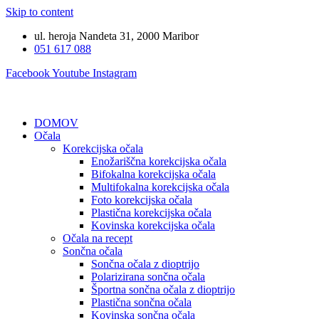
Skip to content
ul. heroja Nandeta 31, 2000 Maribor
051 617 088
Facebook
Youtube
Instagram
DOMOV
Očala
Korekcijska očala
Enožariščna korekcijska očala
Bifokalna korekcijska očala
Multifokalna korekcijska očala
Foto korekcijska očala
Plastična korekcijska očala
Kovinska korekcijska očala
Očala na recept
Sončna očala
Sončna očala z dioptrijo
Polarizirana sončna očala
Športna sončna očala z dioptrijo
Plastična sončna očala
Kovinska sončna očala