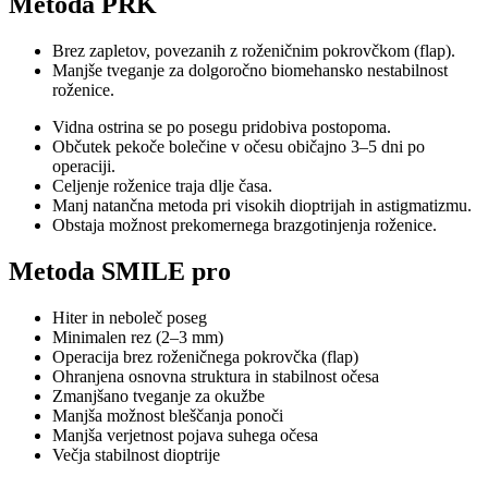
Metoda PRK
Brez zapletov, povezanih z roženičnim pokrovčkom (flap).
Manjše tveganje za dolgoročno biomehansko nestabilnost
roženice.
Vidna ostrina se po posegu pridobiva postopoma.
Občutek pekoče bolečine v očesu običajno 3–5 dni po
operaciji.
Celjenje roženice traja dlje časa.
Manj natančna metoda pri visokih dioptrijah in astigmatizmu.
Obstaja možnost prekomernega brazgotinjenja roženice.
Metoda SMILE pro
Hiter in neboleč poseg
Minimalen rez (2–3 mm)
Operacija brez roženičnega pokrovčka (flap)
Ohranjena osnovna struktura in stabilnost očesa
Zmanjšano tveganje za okužbe
Manjša možnost bleščanja ponoči
Manjša verjetnost pojava suhega očesa
Večja stabilnost dioptrije