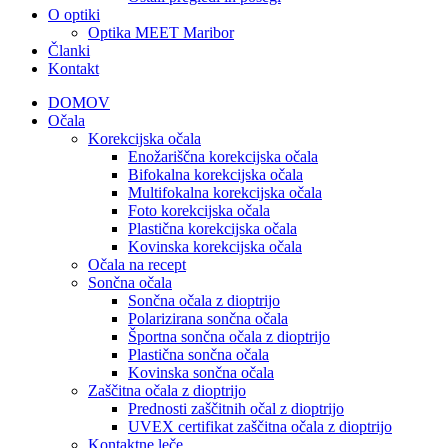
O optiki
Optika MEET Maribor
Članki
Kontakt
DOMOV
Očala
Korekcijska očala
Enožariščna korekcijska očala
Bifokalna korekcijska očala
Multifokalna korekcijska očala
Foto korekcijska očala
Plastična korekcijska očala
Kovinska korekcijska očala
Očala na recept
Sončna očala
Sončna očala z dioptrijo
Polarizirana sončna očala
Športna sončna očala z dioptrijo
Plastična sončna očala
Kovinska sončna očala
Zaščitna očala z dioptrijo
Prednosti zaščitnih očal z dioptrijo
UVEX certifikat zaščitna očala z dioptrijo
Kontaktne leče