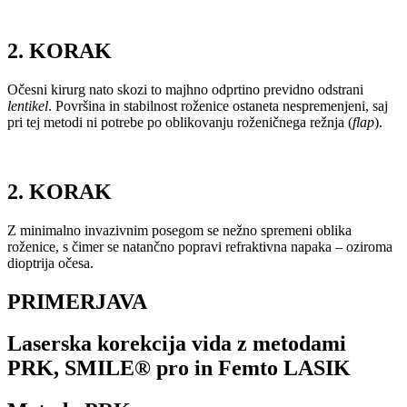
2. KORAK
Očesni kirurg nato skozi to majhno odprtino previdno odstrani
lentikel
. Površina in stabilnost roženice ostaneta nespremenjeni, saj
pri tej metodi ni potrebe po oblikovanju roženičnega režnja (
flap
).
2. KORAK
Z minimalno invazivnim posegom se nežno spremeni oblika
roženice, s čimer se natančno popravi refraktivna napaka – oziroma
dioptrija očesa.
PRIMERJAVA
Laserska korekcija vida z metodami
PRK, SMILE® pro in Femto LASIK