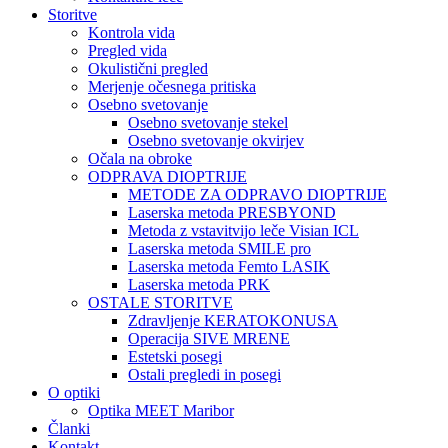
Storitve
Kontrola vida
Pregled vida
Okulistični pregled
Merjenje očesnega pritiska
Osebno svetovanje
Osebno svetovanje stekel
Osebno svetovanje okvirjev
Očala na obroke
ODPRAVA DIOPTRIJE
METODE ZA ODPRAVO DIOPTRIJE
Laserska metoda PRESBYOND
Metoda z vstavitvijo leče Visian ICL
Laserska metoda SMILE pro
Laserska metoda Femto LASIK
Laserska metoda PRK
OSTALE STORITVE
Zdravljenje KERATOKONUSA
Operacija SIVE MRENE
Estetski posegi
Ostali pregledi in posegi
O optiki
Optika MEET Maribor
Članki
Kontakt