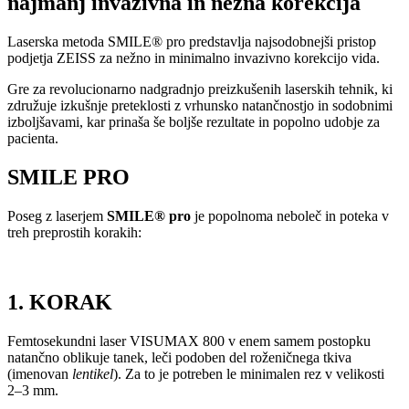
najmanj invazivna in nežna korekcija
Laserska metoda SMILE® pro predstavlja najsodobnejši pristop
podjetja ZEISS za nežno in minimalno invazivno korekcijo vida.
Gre za revolucionarno nadgradnjo preizkušenih laserskih tehnik, ki
združuje izkušnje preteklosti z vrhunsko natančnostjo in sodobnimi
izboljšavami, kar prinaša še boljše rezultate in popolno udobje za
pacienta.
SMILE PRO
Poseg z laserjem
SMILE® pro
je popolnoma neboleč in poteka v
treh preprostih korakih:
1. KORAK
Femtosekundni laser VISUMAX 800 v enem samem postopku
natančno oblikuje tanek, leči podoben del roženičnega tkiva
(imenovan
lentikel
). Za to je potreben le minimalen rez v velikosti
2–3 mm.