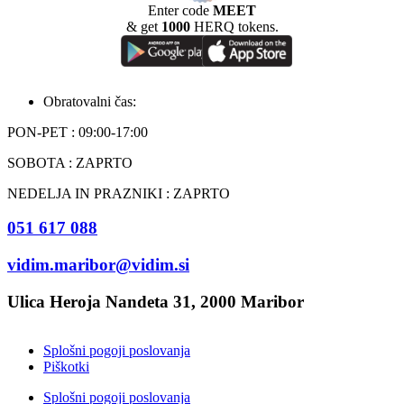
Enter code
MEET
& get
1000
HERQ tokens.
Obratovalni čas:
PON-PET : 09:00-17:00
SOBOTA : ZAPRTO
NEDELJA IN PRAZNIKI : ZAPRTO
051 617 088
vidim.maribor@vidim.si
Ulica Heroja Nandeta 31, 2000 Maribor
Splošni pogoji poslovanja
Piškotki
Splošni pogoji poslovanja