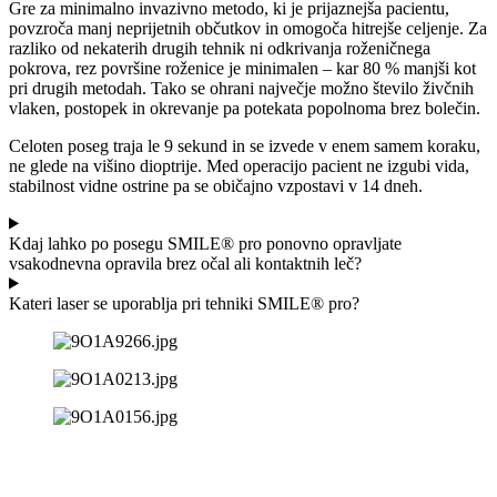
Gre za minimalno invazivno metodo, ki je prijaznejša pacientu,
povzroča manj neprijetnih občutkov in omogoča hitrejše celjenje. Za
razliko od nekaterih drugih tehnik ni odkrivanja roženičnega
pokrova, rez površine roženice je minimalen – kar 80 % manjši kot
pri drugih metodah. Tako se ohrani največje možno število živčnih
vlaken, postopek in okrevanje pa potekata popolnoma brez bolečin.
Celoten poseg traja le 9 sekund in se izvede v enem samem koraku,
ne glede na višino dioptrije. Med operacijo pacient ne izgubi vida,
stabilnost vidne ostrine pa se običajno vzpostavi v 14 dneh.
Kdaj lahko po posegu SMILE® pro ponovno opravljate
vsakodnevna opravila brez očal ali kontaktnih leč?
Kateri laser se uporablja pri tehniki SMILE® pro?