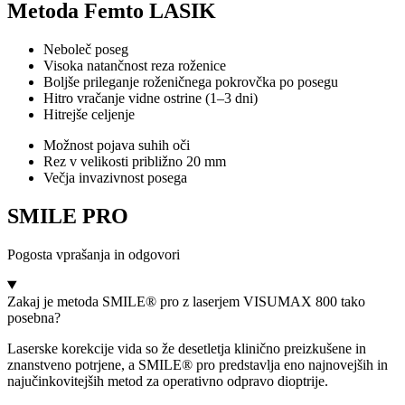
Metoda Femto LASIK
Neboleč poseg
Visoka natančnost reza roženice
Boljše prileganje roženičnega pokrovčka po posegu
Hitro vračanje vidne ostrine (1–3 dni)
Hitrejše celjenje
Možnost pojava suhih oči
Rez v velikosti približno 20 mm
Večja invazivnost posega
SMILE PRO
Pogosta
vprašanja in odgovori
Zakaj je metoda SMILE® pro z laserjem VISUMAX 800 tako
posebna?
Laserske korekcije vida so že desetletja klinično preizkušene in
znanstveno potrjene, a SMILE® pro predstavlja eno najnovejših in
najučinkovitejših metod za operativno odpravo dioptrije.