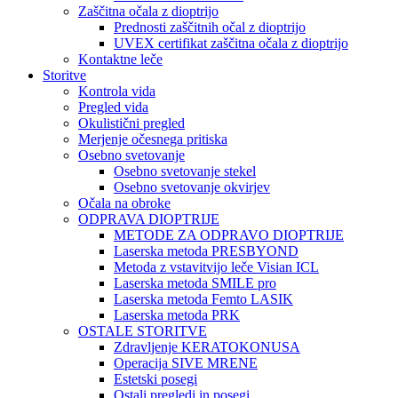
Zaščitna očala z dioptrijo
Prednosti zaščitnih očal z dioptrijo
UVEX certifikat zaščitna očala z dioptrijo
Kontaktne leče
Storitve
Kontrola vida
Pregled vida
Okulistični pregled
Merjenje očesnega pritiska
Osebno svetovanje
Osebno svetovanje stekel
Osebno svetovanje okvirjev
Očala na obroke
ODPRAVA DIOPTRIJE
METODE ZA ODPRAVO DIOPTRIJE
Laserska metoda PRESBYOND
Metoda z vstavitvijo leče Visian ICL
Laserska metoda SMILE pro
Laserska metoda Femto LASIK
Laserska metoda PRK
OSTALE STORITVE
Zdravljenje KERATOKONUSA
Operacija SIVE MRENE
Estetski posegi
Ostali pregledi in posegi