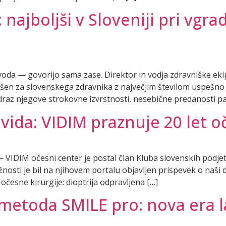
najboljši v Sloveniji pri vgrad
oda — govorijo sama zase. Direktor in vodja zdravniške eki
glašen za slovenskega zdravnika z največjim številom uspešn
raz njegove strokovne izvrstnosti, nesebične predanosti pa
 vida: VIDIM praznuje 20 let o
VIDIM očesni center je postal član Kluba slovenskih podjetn
žnosti je bil na njihovem portalu objavljen prispevek o naši
očesne kirurgije: dioptrija odpravljena […]
metoda SMILE pro: nova era l