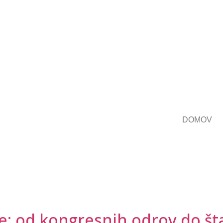
DOMOV
e: od kongresnih odrov do šta