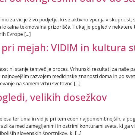
imo za vid je živo podjetje, ki se aktivno vpenja v skupnost,
kalna tekmovalna prizorišča. Tukaj je pogled v nekatere t
rih Evrope […]
i pri mejah: VIDIM in kultura 
t ni stanje temveč je proces. Vrhunski rezultati za naše pa
 z najnovejšim razvojem medicinske znanosti doma in po svetu
ževanje na samem vrhu svetovne […]
ogledi, velikih dosežkov
elesa ter uma in vid je pri tem eden najpomembnejših, a po
lika med zamegljenimi in ostrimi konturami sveta, ki ga vi
oljših slovenskih športnikov, ki […]