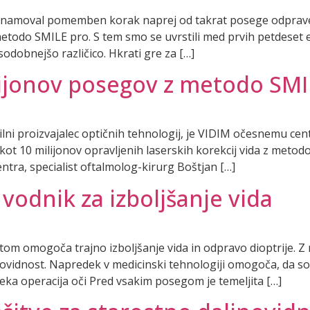
znamoval pomemben korak naprej od takrat posege odprave d
etodo SMILE pro. S tem smo se uvrstili med prvih petdeset e
odobnejšo različico. Hkrati gre za […]
ilijonov posegov z metodo SM
vodilni proizvajalec optičnih tehnologij, je VIDIM očesnemu 
t 10 milijonov opravljenih laserskih korekcij vida z metodo
entra, specialist oftalmolog-kirurg Boštjan […]
 vodnik za izboljšanje vida
ntom omogoča trajno izboljšanje vida in odpravo dioptrije. Z 
ovidnost. Napredek v medicinski tehnologiji omogoča, da so 
teka operacija oči Pred vsakim posegom je temeljita […]