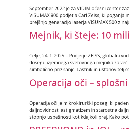
September 2022 je za VIDIM očesni center za
VISUMAX 800 podjetja Carl Zeiss, ki poganja m
prejšnjo generacijo laserja VISUMAX 500 z najs
Mejnik, ki šteje: 10 m
Celje, 24. 1. 2025 – Podjetje ZEISS, globalni 
dosegu izjemnega svetovnega mejnika za več ko
simbolično priznanje. Lastnik in ustanovitelj c
Operacija oči – splošni
Operacija oči je mikrokirurški poseg, ki pacie
daljnovidnost, astigmatizem in starostna daljn
stopnjo uspešnosti kot kdajkoli prej. Kako po