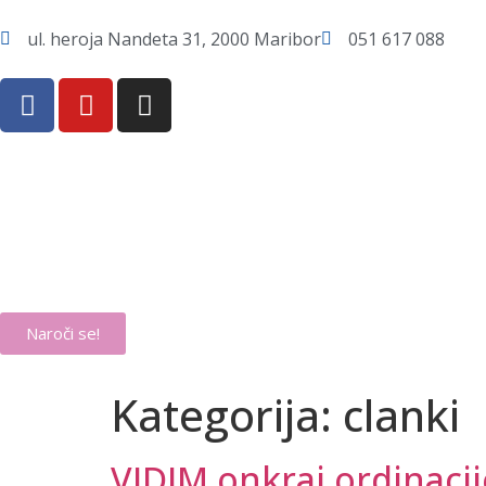
ul. heroja Nandeta 31, 2000 Maribor
051 617 088
Naroči se!
Kategorija:
clanki
VIDIM onkraj ordinacij