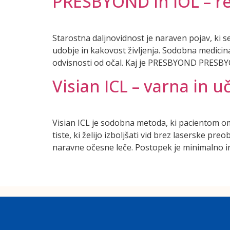
PRESBYOND in IOL – re
Starostna daljnovidnost je naraven pojav, ki 
udobje in kakovost življenja. Sodobna medicin
odvisnosti od očal. Kaj je PRESBYOND PRESBY
Visian ICL – varna in 
Visian ICL je sodobna metoda, ki pacientom om
tiste, ki želijo izboljšati vid brez laserske pr
naravne očesne leče. Postopek je minimalno i