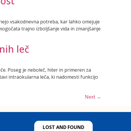
nost
stanejo vsakodnevna potreba, kar lahko omejuje
mogočata trajno izboljšanje vida in zmanjšanje
nih leč
e. Poseg je neboleč, hiter in primeren za
stavi intraokularna leča, ki nadomesti funkcijo
Next
→
LOST AND FOUND