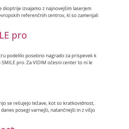
ioptrije izvajamo z najnovejšim laserjem
vropskih referenčnih centrov, ki so zamenjali
ILE pro
centru podelilo posebno nagrado za prispevek k
 SMILE pro. Za VIDIM očesni center to ni le
njo se rešujejo težave, kot so kratkovidnost,
danes posegi varnejši, natančnejši in z višjo