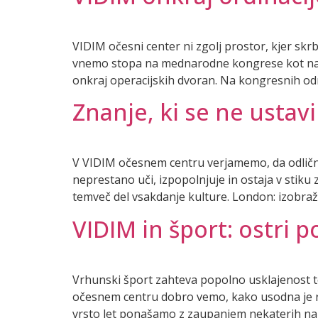
VIDIM očesni center ni zgolj prostor, kjer skrb
vnemo stopa na mednarodne kongrese kot na lo
onkraj operacijskih dvoran. Na kongresnih od
Znanje, ki se ne ustav
V VIDIM očesnem centru verjamemo, da odličnos
neprestano uči, izpopolnjuje in ostaja v stiku
temveč del vsakdanje kulture. London: izobra
VIDIM in šport: ostri p
Vrhunski šport zahteva popolno usklajenost t
očesnem centru dobro vemo, kako usodna je raz
vrsto let ponašamo z zaupanjem nekaterih najb