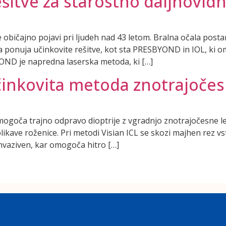
šitve za starostno daljnovid
se običajno pojavi pri ljudeh nad 43 letom. Bralna očala po
a ponuja učinkovite rešitve, kot sta PRESBYOND in IOL, ki o
OND je napredna laserska metoda, ki […]
učinkovita metoda znotrajočes
ogoča trajno odpravo dioptrije z vgradnjo znotrajočesne leč
eoblikave roženice. Pri metodi Visian ICL se skozi majhen rez v
nvaziven, kar omogoča hitro […]