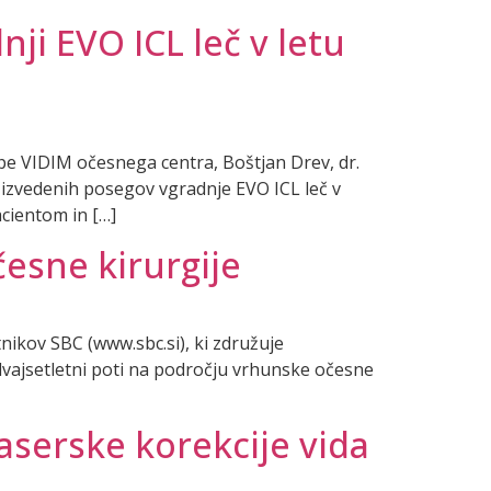
nji EVO ICL leč v letu
pe VIDIM očesnega centra, Boštjan Drev, dr.
o izvedenih posegov vgradnje EVO ICL leč v
cientom in […]
česne kirurgije
ikov SBC (www.sbc.si), ki združuje
 dvajsetletni poti na področju vrhunske očesne
aserske korekcije vida