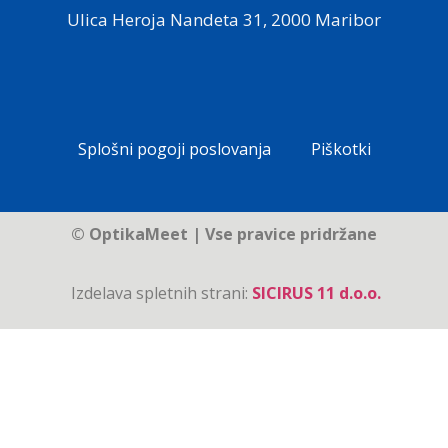
Ulica Heroja Nandeta 31, 2000 Maribor
Splošni pogoji poslovanja
Piškotki
© OptikaMeet | Vse pravice pridržane
Izdelava spletnih strani:
SICIRUS 11 d.o.o.