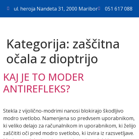
ul. heroja Nandeta 31, 2000 Maribor
051 617 088
Kategorija:
zaščitna
očala z dioptrijo
KAJ JE TO MODER
ANTIREFLEKS?
Stekla z vijolično-modrimi nanosi blokirajo škodljivo
modro svetlobo. Namenjena so predvsem uporabnikom,
ki veliko delajo za računalnikom in uporabnikom, ki želijo
zaščititi oči pred modro svetlobo, ki izvira iz razsvetljave.